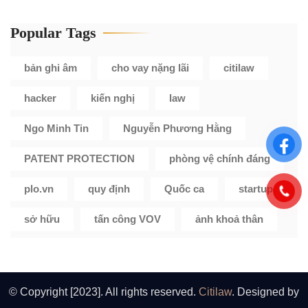
Popular Tags
bản ghi âm
cho vay nặng lãi
citilaw
hacker
kiến nghị
law
Ngo Minh Tin
Nguyễn Phương Hằng
PATENT PROTECTION
phòng vệ chính đáng
plo.vn
quy định
Quốc ca
startup
sở hữu
tấn công VOV
ảnh khoả thân
© Copyright [2023]. All rights reserved.
Citilaw
. Designed by