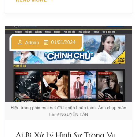
01/01/2024
Admin
Hiện trang phimmoi.net đã bị sập hoàn toàn. Ảnh chụp màn
hình/ NGUYỄN TÂN
Ai Bị Xử Lý Hình Sự Trong Vụ